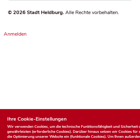
© 2026 Stadt Heldburg.
Alle Rechte vorbehalten.
U
Anmelden
s
e
r
a
c
c
Ihre Cookie-Einstellungen
o
Wir verwenden Cookies, um die technische Funktionsfähigkeit und Sicherheit 
gewährleisten (erforderliche Cookies). Darüber hinaus setzen wir Cookies für 
die Optimierung unserer Website ein (funktionale Cookies). Um Ihnen außerd