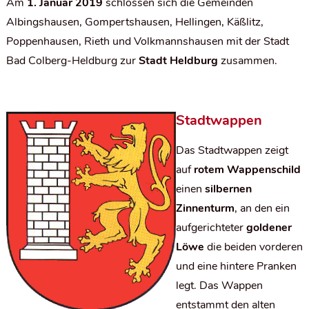
Am
1. Januar 2019
schlossen sich die Gemeinden
Albingshausen, Gompertshausen, Hellingen, Käßlitz,
Poppenhausen, Rieth und Volkmannshausen mit der Stadt
Bad Colberg-Heldburg zur
Stadt Heldburg
zusammen.
Stadtwappen
Das Stadtwappen zeigt
auf
rotem Wappenschild
einen
silbernen
Zinnenturm
, an den ein
aufgerichteter
goldener
Löwe
die beiden vorderen
und eine hintere Pranken
legt. Das Wappen
entstammt den alten