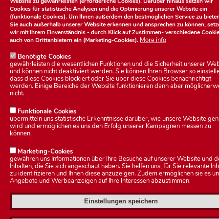
Website zu gewährleisten (erforderliche Cookies). Darüber hinaus setzen wir
Cookies für statistische Analysen und die Optimierung unserer Website ein
Kontakt
(funktionale Cookies). Um Ihnen außerdem den bestmöglichen Service zu biete
Sie auch außerhalb unserer Website erkennen und ansprechen zu können, setz
wir mit Ihrem Einverständnis - durch Klick auf
Zustimmen
- verschiedene Cooki
More info
auch von Drittanbietern ein (Marketing-Cookies).
Benötigte Cookies
gewährleisten die wesentlichen Funktionen und die Sicherheit unserer Web
und können nicht deaktiviert werden. Sie können Ihren Browser so einstell
© 2026 Stadt Heldburg.
Alle Rechte vorbehalten.
dass diese Cookies blockiert oder Sie über diese Cookies benachrichtigt
werden. Einige Bereiche der Website funktionieren dann aber möglicherw
nicht.
U
Anmelden
Funktionale Cookies
übermitteln uns statistische Erkenntnisse darüber, wie unsere Website gen
s
wird und ermöglichen es uns den Erfolg unserer Kampagnen messen zu
können.
e
Marketing-Cookies
gewähren uns Informationen über Ihre Besuche auf unserer Website und d
r
Inhalten, die Sie sich angeschaut haben. Sie helfen uns, für Sie relevante Inh
zu identifizieren und Ihnen diese anzuzeigen. Zudem ermöglichen sie es un
Angebote und Werbeanzeigen auf Ihre Interessen abzustimmen.
a
Einstellungen speichern
c