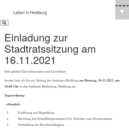
Leben in Heldburg
Einladung zur
Stadtratssitzung am
16.11.2021
Sehr geehrte Einwohnerinnen und Einwohner,
hiermit lade ich Sie zur Sitzung des Stadtrates Heldburg
am Dienstag, 16.11.2021, um
19:00 Uhr
in den Stadtsaal, Rödelsweg, Heldburg ein.
Tagesordnung:
- öffentlich -
1.
Eröffnung und Begrüßung
2.
Berufung des Ortsteilbürgermeisters Eric Schröder zum Ehrenbeamten
3.
Feststellung der Beschlussfähigkeit