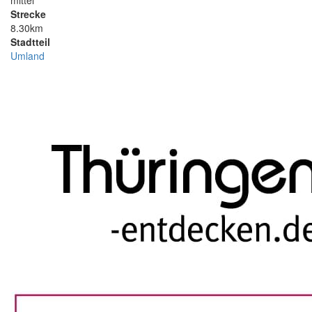
mittel
Strecke
8.30km
Stadtteil
Umland