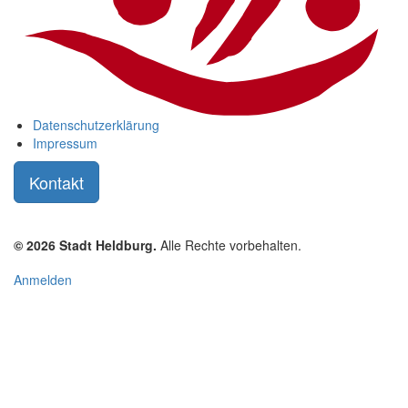
Datenschutzerklärung
Impressum
Kontakt
© 2026 Stadt Heldburg.
Alle Rechte vorbehalten.
User
Anmelden
account
menu