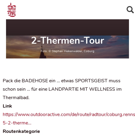
2-Thermen-Tour
Pack die BADEHOSE ein … etwas SPORTSGEIST muss
schon sein … für eine LANDPARTIE MIT WELLNESS im
Thermalbad.
Link
https://www.outdooractive.com/de/route/radtour/coburg.renns
5-2-therme…
Routenkategorie